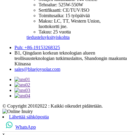
Tehoalue: 525W-550W
Sertifikaatti: CE/TUV/ISO
Toimitusaika: 15 työpäivää
Maksu: LC, TT, Western Union,
luottokortti jne.
Takuu: 25 vuotta
tiedustelu
yksityiskohta
Puh: +86-19153268325
B1, Qingdaon korkean teknologian alueen
teollisuusteknologian tutkimuslaitos, Shandongin maakunta
Kiinassa
sales@bluejoysolar.com
© Copyright 20102022 : Kaikki oikeudet pidätetään.
Lähettää sähköpostia
WhatsApp
x