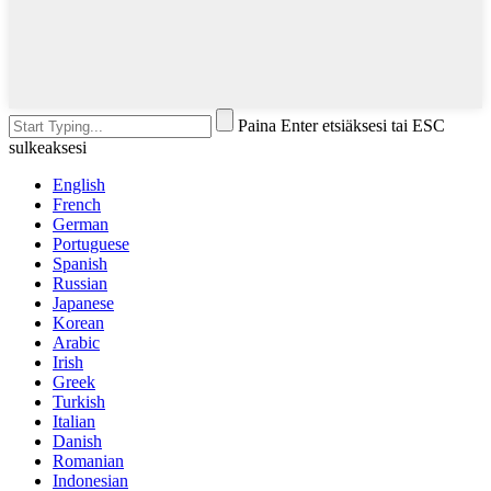
Paina Enter etsiäksesi tai ESC
sulkeaksesi
English
French
German
Portuguese
Spanish
Russian
Japanese
Korean
Arabic
Irish
Greek
Turkish
Italian
Danish
Romanian
Indonesian