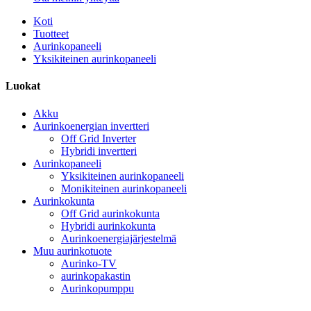
Koti
Tuotteet
Aurinkopaneeli
Yksikiteinen aurinkopaneeli
Luokat
Akku
Aurinkoenergian invertteri
Off Grid Inverter
Hybridi invertteri
Aurinkopaneeli
Yksikiteinen aurinkopaneeli
Monikiteinen aurinkopaneeli
Aurinkokunta
Off Grid aurinkokunta
Hybridi aurinkokunta
Aurinkoenergiajärjestelmä
Muu aurinkotuote
Aurinko-TV
aurinkopakastin
Aurinkopumppu