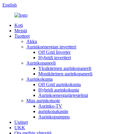
English
Koti
Meistä
Tuotteet
Akku
Aurinkoenergian invertteri
Off Grid Inverter
Hybridi invertteri
Aurinkopaneeli
Yksikiteinen aurinkopaneeli
Monikiteinen aurinkopaneeli
Aurinkokunta
Off Grid aurinkokunta
Hybridi aurinkokunta
Aurinkoenergiajärjestelmä
Muu aurinkotuote
Aurinko-TV
aurinkopakastin
Aurinkopumppu
Uutiset
UKK
Ota meihin yhteyttä