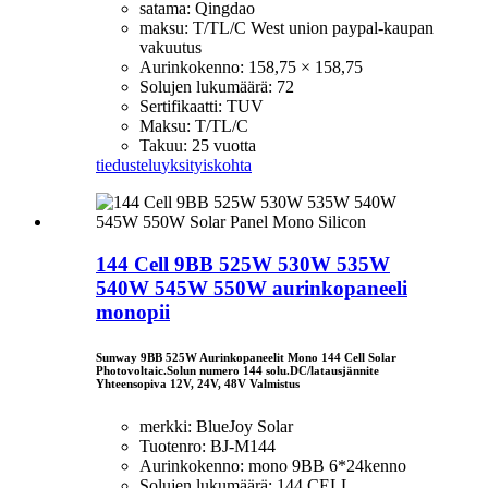
satama: Qingdao
maksu: T/TL/C West union paypal-kaupan
vakuutus
Aurinkokenno: 158,75 × 158,75
Solujen lukumäärä: 72
Sertifikaatti: TUV
Maksu: T/TL/C
Takuu: 25 vuotta
tiedustelu
yksityiskohta
144 Cell 9BB 525W 530W 535W
540W 545W 550W aurinkopaneeli
monopii
Sunway 9BB 525W Aurinkopaneelit Mono 144 Cell Solar
Photovoltaic.Solun numero 144 solu.DC/latausjännite
Yhteensopiva 12V, 24V, 48V Valmistus
merkki: BlueJoy Solar
Tuotenro: BJ-M144
Aurinkokenno: mono 9BB 6*24kenno
Solujen lukumäärä: 144 CELL