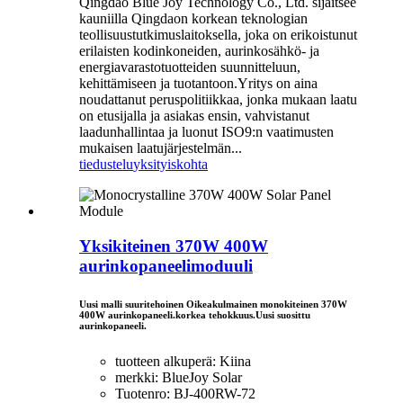
Qingdao Blue Joy Technology Co., Ltd. sijaitsee
kauniilla Qingdaon korkean teknologian
teollisuustutkimuslaitoksella, joka on erikoistunut
erilaisten kodinkoneiden, aurinkosähkö- ja
energiavarastotuotteiden suunnitteluun,
kehittämiseen ja tuotantoon.Yritys on aina
noudattanut peruspolitiikkaa, jonka mukaan laatu
on etusijalla ja asiakas ensin, vahvistanut
laadunhallintaa ja luonut ISO9:n vaatimusten
mukaisen laatujärjestelmän...
tiedustelu
yksityiskohta
Yksikiteinen 370W 400W
aurinkopaneelimoduuli
Uusi malli suuritehoinen Oikeakulmainen monokiteinen 370W
400W aurinkopaneeli.korkea tehokkuus.Uusi suosittu
aurinkopaneeli.
tuotteen alkuperä: Kiina
merkki: BlueJoy Solar
Tuotenro: BJ-400RW-72